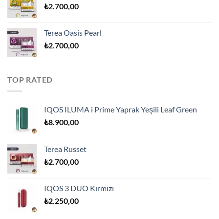
₺
2.700,00
Terea Oasis Pearl
₺
2.700,00
TOP RATED
IQOS ILUMA i Prime Yaprak Yeşili Leaf Green
₺
8.900,00
Terea Russet
₺
2.700,00
IQOS 3 DUO Kırmızı
₺
2.250,00