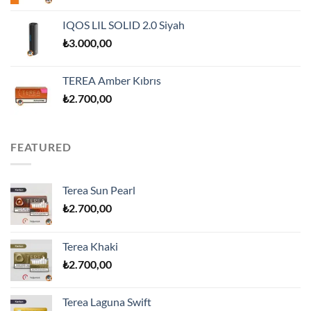
IQOS LIL SOLID 2.0 Siyah
₺
3.000,00
TEREA Amber Kıbrıs
₺
2.700,00
FEATURED
Terea Sun Pearl
₺
2.700,00
Terea Khaki
₺
2.700,00
Terea Laguna Swift