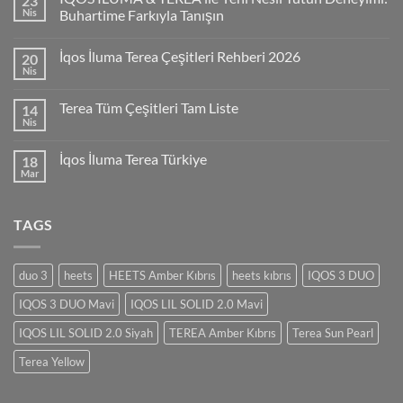
23
Nis
Buhartime Farkıyla Tanışın
İqos İluma Terea Çeşitleri Rehberi 2026
20
Nis
Terea Tüm Çeşitleri Tam Liste
14
Nis
İqos İluma Terea Türkiye
18
Mar
TAGS
duo 3
heets
HEETS Amber Kıbrıs
heets kıbrıs
IQOS 3 DUO
IQOS 3 DUO Mavi
IQOS LIL SOLID 2.0 Mavi
IQOS LIL SOLID 2.0 Siyah
TEREA Amber Kıbrıs
Terea Sun Pearl
Terea Yellow