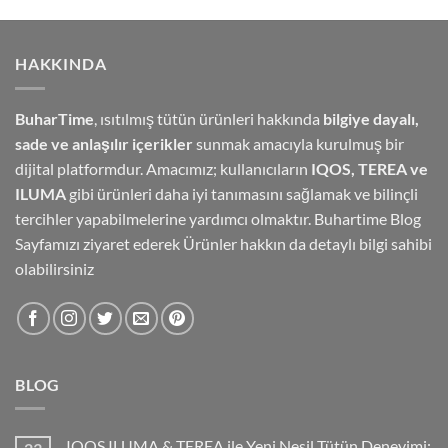
HAKKINDA
BuharTime
, ısıtılmış tütün ürünleri hakkında
bilgiye dayalı,
sade ve anlaşılır içerikler
sunmak amacıyla kurulmuş bir
dijital platformdur. Amacımız; kullanıcıların
IQOS, TEREA ve
ILUMA
gibi ürünleri daha iyi tanımasını sağlamak ve bilinçli
tercihler yapabilmelerine yardımcı olmaktır.
Buhartime Blog
Sayfamızı
ziyaret ederek Ürünler hakkın da detaylı bilgi sahibi
olabilirsiniz
BLOG
IQOS ILUMA & TEREA ile Yeni Nesil Tütün Deneyimi: