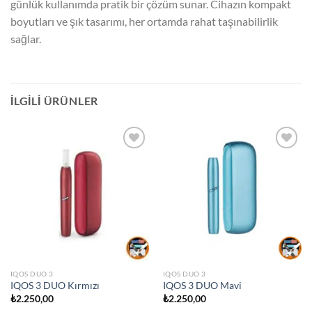
günlük kullanımda pratik bir çözüm sunar. Cihazın kompakt
boyutları ve şık tasarımı, her ortamda rahat taşınabilirlik
sağlar.
İLGILI ÜRÜNLER
IQOS DUO 3
IQOS DUO 3
IQOS 3 DUO Kırmızı
IQOS 3 DUO Mavi
₺
2.250,00
₺
2.250,00