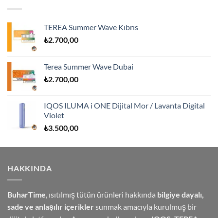
TEREA Summer Wave Kıbrıs
₺
2.700,00
Terea Summer Wave Dubai
₺
2.700,00
IQOS ILUMA i ONE Dijital Mor / Lavanta Digital
Violet
₺
3.500,00
HAKKINDA
BuharTime
, ısıtılmış tütün ürünleri hakkında
bilgiye dayalı,
sade ve anlaşılır içerikler
sunmak amacıyla kurulmuş bir