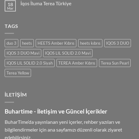
İqos İluma Terea Türkiye
18
Mar
TAGS
duo 3
heets
HEETS Amber Kıbrıs
heets kıbrıs
IQOS 3 DUO
IQOS 3 DUO Mavi
IQOS LIL SOLID 2.0 Mavi
IQOS LIL SOLID 2.0 Siyah
TEREA Amber Kıbrıs
Terea Sun Pearl
Terea Yellow
İLETIŞIM
Buhartime - İletişim ve Güncel İçerikler
BuharTime’da yayınlanan yeni içerler, rehber yazıları ve
bilgilendirmeler için ana sayfamızı düzenli olarak ziyaret
edebilirsiniz.