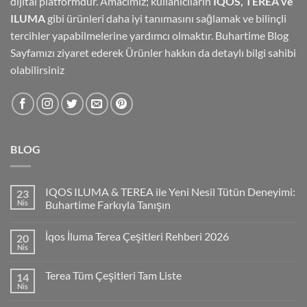
dijital platformdur. Amacımız; kullanıcıların
IQOS, TEREA ve
ILUMA
gibi ürünleri daha iyi tanımasını sağlamak ve bilinçli
tercihler yapabilmelerine yardımcı olmaktır.
Buhartime Blog
Sayfamızı
ziyaret ederek Ürünler hakkın da detaylı bilgi sahibi
olabilirsiniz
BLOG
IQOS ILUMA & TEREA ile Yeni Nesil Tütün Deneyimi:
23
Nis
Buhartime Farkıyla Tanışın
İqos İluma Terea Çeşitleri Rehberi 2026
20
Nis
Terea Tüm Çeşitleri Tam Liste
14
Nis