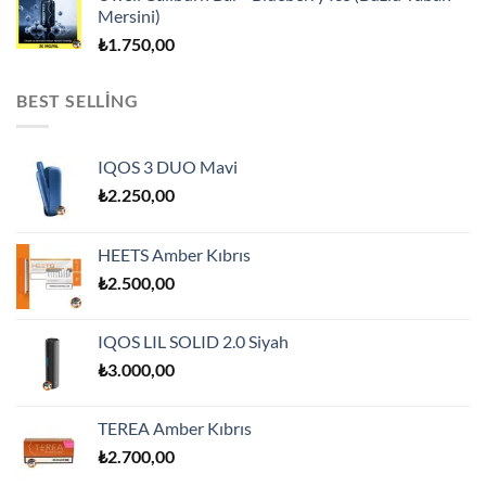
Mersini)
₺
1.750,00
BEST SELLING
IQOS 3 DUO Mavi
₺
2.250,00
HEETS Amber Kıbrıs
₺
2.500,00
IQOS LIL SOLID 2.0 Siyah
₺
3.000,00
TEREA Amber Kıbrıs
₺
2.700,00