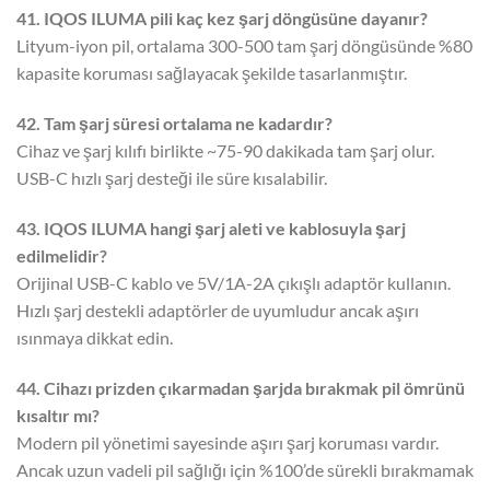
41. IQOS ILUMA pili kaç kez şarj döngüsüne dayanır?
Lityum-iyon pil, ortalama 300-500 tam şarj döngüsünde %80
kapasite koruması sağlayacak şekilde tasarlanmıştır.
42. Tam şarj süresi ortalama ne kadardır?
Cihaz ve şarj kılıfı birlikte ~75-90 dakikada tam şarj olur.
USB-C hızlı şarj desteği ile süre kısalabilir.
43. IQOS ILUMA hangi şarj aleti ve kablosuyla şarj
edilmelidir?
Orijinal USB-C kablo ve 5V/1A-2A çıkışlı adaptör kullanın.
Hızlı şarj destekli adaptörler de uyumludur ancak aşırı
ısınmaya dikkat edin.
44. Cihazı prizden çıkarmadan şarjda bırakmak pil ömrünü
kısaltır mı?
Modern pil yönetimi sayesinde aşırı şarj koruması vardır.
Ancak uzun vadeli pil sağlığı için %100’de sürekli bırakmamak