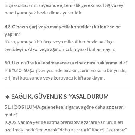
Bıçaksız tasarım sayesinde iç temizlik gerekmez. Dış yüzeyi
nemli yumuşak bezle silmek yeterlidir.
49. Cihazın şarj veya manyetik kontakları kirlenirse ne
yapılır?
Kuru, yumuşak bir fırça veya mikrofiber bezle nazikçe
temizleyin. Alkol veya aşındırıcı kimyasal kullanmayın.
50. Uzun süre kullanılmayacaksa cihaz nasıl saklanmalıdır?
Pili %40-60 şarj seviyesinde bırakın, serin ve kuru bir yerde,
orijinal kutusunda veya koruyucu kılıfta saklayın.
🔹 SAĞLIK, GÜVENLİK & YASAL DURUM
51. IQOS ILUMA geleneksel sigaraya göre daha az zararlı
mıdır?
IQOS, yanma yerine ısıtma prensibiyle zararlı yan ürünleri
azaltmayı hedefler. Ancak “daha az zararlı” ifadesi, “zararsız”