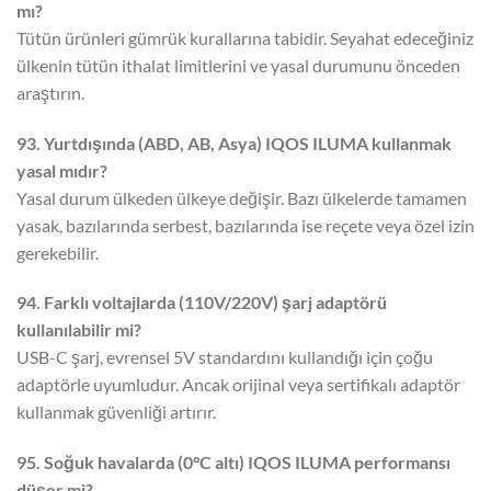
mı?
Tütün ürünleri gümrük kurallarına tabidir. Seyahat edeceğiniz
ülkenin tütün ithalat limitlerini ve yasal durumunu önceden
araştırın.
93. Yurtdışında (ABD, AB, Asya) IQOS ILUMA kullanmak
yasal mıdır?
Yasal durum ülkeden ülkeye değişir. Bazı ülkelerde tamamen
yasak, bazılarında serbest, bazılarında ise reçete veya özel izin
gerekebilir.
94. Farklı voltajlarda (110V/220V) şarj adaptörü
kullanılabilir mi?
USB-C şarj, evrensel 5V standardını kullandığı için çoğu
adaptörle uyumludur. Ancak orijinal veya sertifikalı adaptör
kullanmak güvenliği artırır.
95. Soğuk havalarda (0°C altı) IQOS ILUMA performansı
düşer mi?