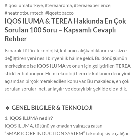
#iqosilumaturkiye, #tereaaroma, #tereaexperience,
#heatnotburntech, #iqostobacco
IQOS ILUMA & TEREA Hakkında En Çok
Sorulan 100 Soru – Kapsamlı Cevaplı
Rehber
Isınarak Tütün Teknolojisi, kullanıcı alışkanlıklarını sessizce
değiştiren yeni nesil bir yenilik hâline geldi. Bu dönüşümün
merkezinde ise
IQOS ILUMA
ve onun için geliştirilen
TEREA
stick’ler bulunuyor. Hem teknoloji hem de kullanım deneyimi
açısından birçok merak edilen konu var. Bu makalede, en çok
sorulan soruları net, anlaşılır ve detaylı bir şekilde ele aldık.
🔹 GENEL BİLGİLER & TEKNOLOJİ
1. IQOS ILUMA nedir?
IQOS ILUMA, tütünü yakmadan yalnızca ısıtan
“SMARTCORE INDUCTION SYSTEM” teknolojisiyle çalışan