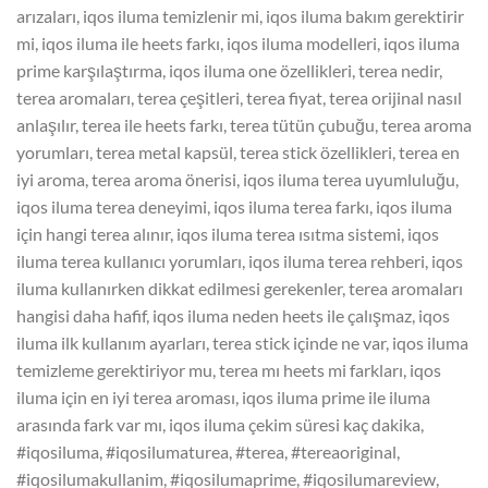
arızaları, iqos iluma temizlenir mi, iqos iluma bakım gerektirir
mi, iqos iluma ile heets farkı, iqos iluma modelleri, iqos iluma
prime karşılaştırma, iqos iluma one özellikleri, terea nedir,
terea aromaları, terea çeşitleri, terea fiyat, terea orijinal nasıl
anlaşılır, terea ile heets farkı, terea tütün çubuğu, terea aroma
yorumları, terea metal kapsül, terea stick özellikleri, terea en
iyi aroma, terea aroma önerisi, iqos iluma terea uyumluluğu,
iqos iluma terea deneyimi, iqos iluma terea farkı, iqos iluma
için hangi terea alınır, iqos iluma terea ısıtma sistemi, iqos
iluma terea kullanıcı yorumları, iqos iluma terea rehberi, iqos
iluma kullanırken dikkat edilmesi gerekenler, terea aromaları
hangisi daha hafif, iqos iluma neden heets ile çalışmaz, iqos
iluma ilk kullanım ayarları, terea stick içinde ne var, iqos iluma
temizleme gerektiriyor mu, terea mı heets mi farkları, iqos
iluma için en iyi terea aroması, iqos iluma prime ile iluma
arasında fark var mı, iqos iluma çekim süresi kaç dakika,
#iqosiluma, #iqosilumaturea, #terea, #tereaoriginal,
#iqosilumakullanim, #iqosilumaprime, #iqosilumareview,