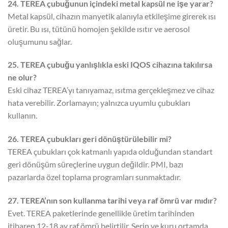
24. TEREA çubuğunun içindeki metal kapsül ne işe yarar?
Metal kapsül, cihazın manyetik alanıyla etkileşime girerek ısı
üretir. Bu ısı, tütünü homojen şekilde ısıtır ve aerosol
oluşumunu sağlar.
25. TEREA çubuğu yanlışlıkla eski IQOS cihazına takılırsa
ne olur?
Eski cihaz TEREA’yı tanıyamaz, ısıtma gerçekleşmez ve cihaz
hata verebilir. Zorlamayın; yalnızca uyumlu çubukları
kullanın.
26. TEREA çubukları geri dönüştürülebilir mi?
TEREA çubukları çok katmanlı yapıda olduğundan standart
geri dönüşüm süreçlerine uygun değildir. PMI, bazı
pazarlarda özel toplama programları sunmaktadır.
27. TEREA’nın son kullanma tarihi veya raf ömrü var mıdır?
Evet. TEREA paketlerinde genellikle üretim tarihinden
itibaren 12-18 ay raf ömrü belirtilir. Serin ve kuru ortamda