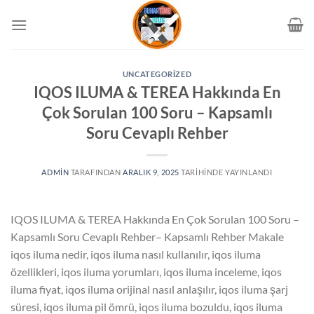
İçeriğe
atla
UNCATEGORIZED
IQOS ILUMA & TEREA Hakkında En
Çok Sorulan 100 Soru – Kapsamlı
Soru Cevaplı Rehber
ADMIN
TARAFINDAN
ARALIK 9, 2025
TARIHINDE YAYINLANDI
IQOS ILUMA & TEREA Hakkında En Çok Sorulan 100 Soru –
Kapsamlı Soru Cevaplı Rehber– Kapsamlı Rehber Makale
iqos iluma nedir, iqos iluma nasıl kullanılır, iqos iluma
özellikleri, iqos iluma yorumları, iqos iluma inceleme, iqos
iluma fiyat, iqos iluma orijinal nasıl anlaşılır, iqos iluma şarj
süresi, iqos iluma pil ömrü, iqos iluma bozuldu, iqos iluma