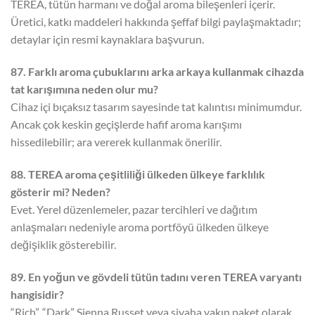
TEREA, tütün harmanı ve doğal aroma bileşenleri içerir.
Üretici, katkı maddeleri hakkında şeffaf bilgi paylaşmaktadır;
detaylar için resmi kaynaklara başvurun.
87. Farklı aroma çubuklarını arka arkaya kullanmak cihazda
tat karışımına neden olur mu?
Cihaz içi bıçaksız tasarım sayesinde tat kalıntısı minimumdur.
Ancak çok keskin geçişlerde hafif aroma karışımı
hissedilebilir; ara vererek kullanmak önerilir.
88. TEREA aroma çeşitliliği ülkeden ülkeye farklılık
gösterir mi? Neden?
Evet. Yerel düzenlemeler, pazar tercihleri ve dağıtım
anlaşmaları nedeniyle aroma portföyü ülkeden ülkeye
değişiklik gösterebilir.
89. En yoğun ve gövdeli tütün tadını veren TEREA varyantı
hangisidir?
“Rich”, “Dark” Sienna Russet veya siyaha yakın paket olarak