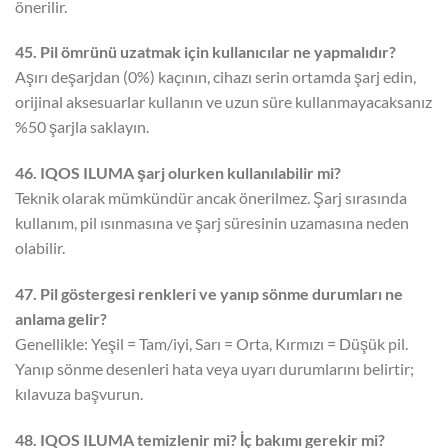
önerilir.
45. Pil ömrünü uzatmak için kullanıcılar ne yapmalıdır?
Aşırı deşarjdan (0%) kaçının, cihazı serin ortamda şarj edin,
orijinal aksesuarlar kullanın ve uzun süre kullanmayacaksanız
%50 şarjla saklayın.
46. IQOS ILUMA şarj olurken kullanılabilir mi?
Teknik olarak mümkündür ancak önerilmez. Şarj sırasında
kullanım, pil ısınmasına ve şarj süresinin uzamasına neden
olabilir.
47. Pil göstergesi renkleri ve yanıp sönme durumları ne
anlama gelir?
Genellikle: Yeşil = Tam/iyi, Sarı = Orta, Kırmızı = Düşük pil.
Yanıp sönme desenleri hata veya uyarı durumlarını belirtir;
kılavuza başvurun.
48. IQOS ILUMA temizlenir mi? İç bakımı gerekir mi?