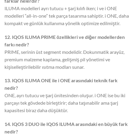
farklar nelerdir?
ILUMA modelleri ayrı tutucu + şarj kılıfı iken; i ve i ONE
modelleri “all-in-one” tek parça tasarıma sahiptir. i ONE, daha
kompakt ve günlük kullanıma yönelik optimize edilmiştir.
12. IQOS ILUMA PRIME özellikleri ve diğer modellerden
farkı nedir?
PRIME, serinin üst segment modelidir. Dokunmatik arayüz,
premium malzeme kaplama, gelişmiş pil yönetimi ve
kişiselleştirilebilir ısıtma modları sunar.
13. IQOS ILUMA ONE ile i ONE arasındaki teknik fark
nedir?
ONE, ayrı tutucu ve şarj ünitesinden oluşur. i ONE ise bu iki
parçayı tek gövdede birleştirir; daha taşınabilir ama şarj
kapasitesi biraz daha düşüktür.
14. IQOS 3 DUO ile IQOS ILUMA arasındaki en büyük fark
nedir?