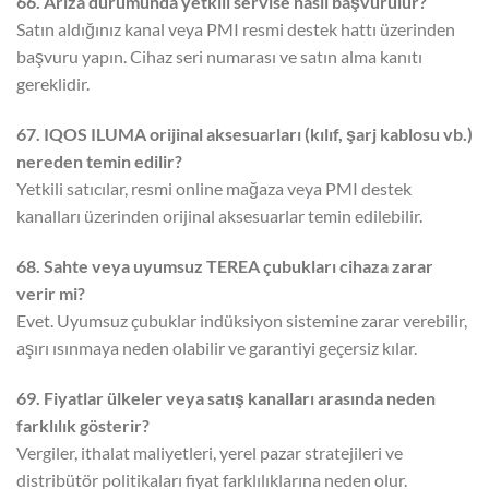
66. Arıza durumunda yetkili servise nasıl başvurulur?
Satın aldığınız kanal veya PMI resmi destek hattı üzerinden
başvuru yapın. Cihaz seri numarası ve satın alma kanıtı
gereklidir.
67. IQOS ILUMA orijinal aksesuarları (kılıf, şarj kablosu vb.)
nereden temin edilir?
Yetkili satıcılar, resmi online mağaza veya PMI destek
kanalları üzerinden orijinal aksesuarlar temin edilebilir.
68. Sahte veya uyumsuz TEREA çubukları cihaza zarar
verir mi?
Evet. Uyumsuz çubuklar indüksiyon sistemine zarar verebilir,
aşırı ısınmaya neden olabilir ve garantiyi geçersiz kılar.
69. Fiyatlar ülkeler veya satış kanalları arasında neden
farklılık gösterir?
Vergiler, ithalat maliyetleri, yerel pazar stratejileri ve
distribütör politikaları fiyat farklılıklarına neden olur.