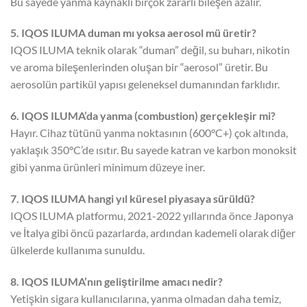
Bu sayede yanma kaynaklı birçok zararlı bileşen azalır.
5. IQOS ILUMA duman mı yoksa aerosol mü üretir?
IQOS ILUMA teknik olarak “duman” değil, su buharı, nikotin
ve aroma bileşenlerinden oluşan bir “aerosol” üretir. Bu
aerosolün partikül yapısı geleneksel dumanından farklıdır.
6. IQOS ILUMA’da yanma (combustion) gerçekleşir mi?
Hayır. Cihaz tütünü yanma noktasının (600°C+) çok altında,
yaklaşık 350°C’de ısıtır. Bu sayede katran ve karbon monoksit
gibi yanma ürünleri minimum düzeye iner.
7. IQOS ILUMA hangi yıl küresel piyasaya sürüldü?
IQOS ILUMA platformu, 2021-2022 yıllarında önce Japonya
ve İtalya gibi öncü pazarlarda, ardından kademeli olarak diğer
ülkelerde kullanıma sunuldu.
8. IQOS ILUMA’nın geliştirilme amacı nedir?
Yetişkin sigara kullanıcılarına, yanma olmadan daha temiz,