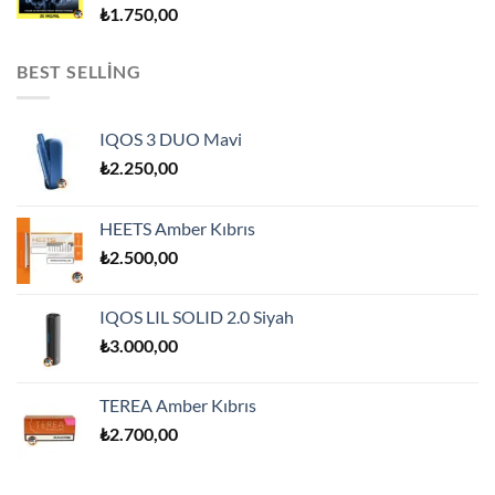
₺
1.750,00
BEST SELLING
IQOS 3 DUO Mavi
₺
2.250,00
HEETS Amber Kıbrıs
₺
2.500,00
IQOS LIL SOLID 2.0 Siyah
₺
3.000,00
TEREA Amber Kıbrıs
₺
2.700,00