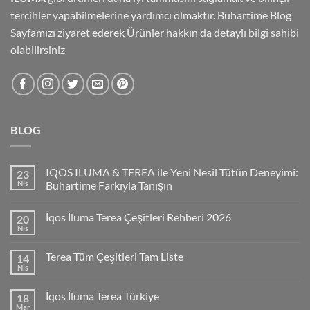
tercihler yapabilmelerine yardımcı olmaktır.
Buhartime Blog
Sayfamızı
ziyaret ederek Ürünler hakkın da detaylı bilgi sahibi
olabilirsiniz
BLOG
IQOS ILUMA & TEREA ile Yeni Nesil Tütün Deneyimi:
23
Nis
Buhartime Farkıyla Tanışın
İqos İluma Terea Çeşitleri Rehberi 2026
20
Nis
Terea Tüm Çeşitleri Tam Liste
14
Nis
İqos İluma Terea Türkiye
18
Mar