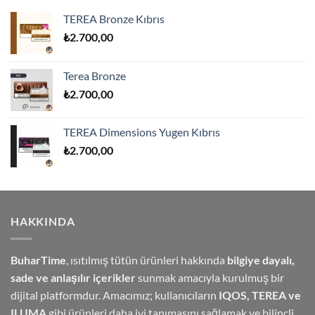
TEREA Bronze Kıbrıs
₺
2.700,00
Terea Bronze
₺
2.700,00
TEREA Dimensions Yugen Kıbrıs
₺
2.700,00
HAKKINDA
BuharTime
, ısıtılmış tütün ürünleri hakkında
bilgiye dayalı,
sade ve anlaşılır içerikler
sunmak amacıyla kurulmuş bir
dijital platformdur. Amacımız; kullanıcıların
IQOS, TEREA ve
ILUMA
gibi ürünleri daha iyi tanımasını sağlamak ve bilinçli