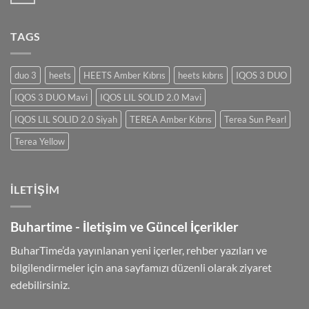
TAGS
duo 3
heets
HEETS Amber Kıbrıs
heets kıbrıs
IQOS 3 DUO
IQOS 3 DUO Mavi
IQOS LIL SOLID 2.0 Mavi
IQOS LIL SOLID 2.0 Siyah
TEREA Amber Kıbrıs
Terea Sun Pearl
Terea Yellow
İLETIŞIM
Buhartime - İletişim ve Güncel İçerikler
BuharTime’da yayınlanan yeni içerler, rehber yazıları ve
bilgilendirmeler için ana sayfamızı düzenli olarak ziyaret
edebilirsiniz.