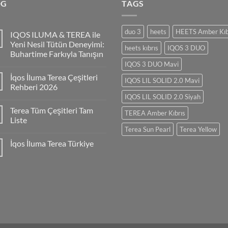
OG
TAGS
duo 3
heets
HEETS Amber Kıb
IQOS ILUMA & TEREA ile
Yeni Nesil Tütün Deneyimi:
heets kıbrıs
IQOS 3 DUO
Buhartime Farkıyla Tanışın
IQOS 3 DUO Mavi
İqos İluma Terea Çeşitleri
IQOS LIL SOLID 2.0 Mavi
Rehberi 2026
IQOS LIL SOLID 2.0 Siyah
Terea Tüm Çeşitleri Tam
TEREA Amber Kıbrıs
Liste
Terea Sun Pearl
Terea Yellow
İqos İluma Terea Türkiye