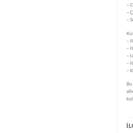
– 
– Ç
– S
Kut
– 
– 
– U
– I
– K
Bu 
alt
kul
İ