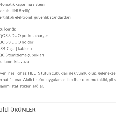
Otomatik kapanma sistemi
ocuk kilidi özelliği
ertifikalı elektronik güvenlik standartları
u İçeriği:
IQOS 3 DUO pocket charger
IQOS 3 DUO holder
SB-C şarj kablosu
QOS temizleme çubukları
ullanım kılavuzu
yeni nesil cihaz, HEETS tütün çubukları ile uyumlu olup, gelenekse
ernatif sunar. Akıllı telefon uygulaması ile cihaz durumu takibi, pil 
lanım istatistikleri sağlar.
LGILI ÜRÜNLER