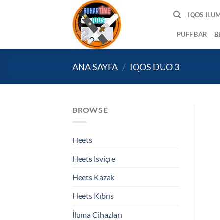
İçeriğe
IQOS ILU
atla
PUFF BAR
B
ANA SAYFA
/
IQOS DUO 3
BROWSE
Heets
Heets İsviçre
Heets Kazak
Heets Kıbrıs
İluma Cihazları