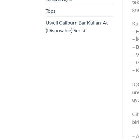
tek
gra
Tops
Uwell Caliburn Bar Kullan-At
Kul
(Disposable) Serisi
– H
– İ
– B
– V
– G
– K
IQO
üre
uyu
Cih
bir
– A