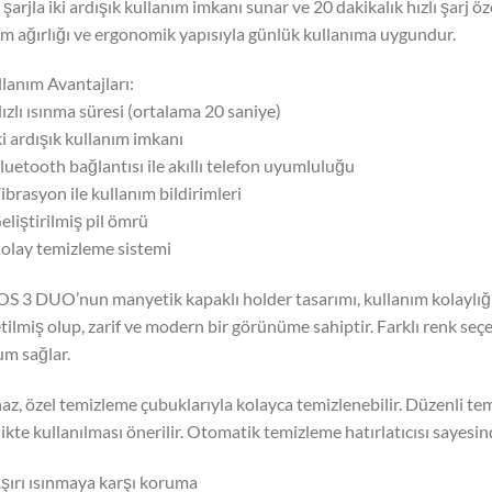
 şarjla iki ardışık kullanım imkanı sunar ve 20 dakikalık hızlı şarj 
m ağırlığı ve ergonomik yapısıyla günlük kullanıma uygundur.
lanım Avantajları:
ızlı ısınma süresi (ortalama 20 saniye)
ki ardışık kullanım imkanı
luetooth bağlantısı ile akıllı telefon uyumluluğu
ibrasyon ile kullanım bildirimleri
eliştirilmiş pil ömrü
olay temizleme sistemi
S 3 DUO’nun manyetik kapaklı holder tasarımı, kullanım kolaylığ
tilmiş olup, zarif ve modern bir görünüme sahiptir. Farklı renk seçen
m sağlar.
az, özel temizleme çubuklarıyla kolayca temizlenebilir. Düzenli tem
likte kullanılması önerilir. Otomatik temizleme hatırlatıcısı saye
şırı ısınmaya karşı koruma