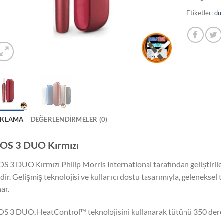
Etiketler:
du
IKLAMA
DEĞERLENDIRMELER (0)
OS 3 DUO Kırmızı
S 3 DUO Kırmızı Philip Morris International tarafından geliştirilen
idir. Gelişmiş teknolojisi ve kullanıcı dostu tasarımıyla, gelenekse
ar.
S 3 DUO, HeatControl™ teknolojisini kullanarak tütünü 350 derece