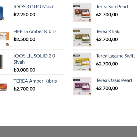
IQOS 3 DUO Mavi
Terea Sun Pearl
₺
2.250,00
₺
2.700,00
HEETS Amber Kıbrıs
Terea Khaki
₺
2.500,00
₺
2.700,00
IQOS LIL SOLID 2.0
Terea Laguna Swift
Siyah
₺
2.700,00
₺
3.000,00
Terea Oasis Pearl
TEREA Amber Kıbrıs
₺
2.700,00
₺
2.700,00