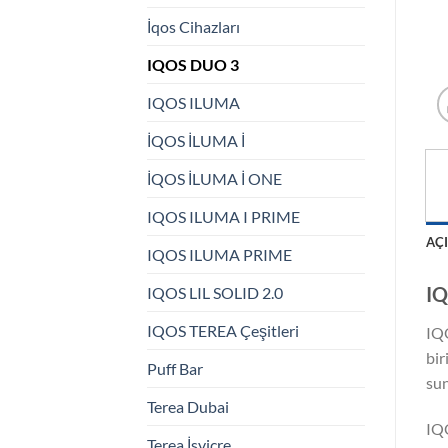
İqos Cihazları
IQOS DUO 3
IQOS ILUMA
İQOS İLUMA İ
İQOS İLUMA İ ONE
IQOS ILUMA I PRIME
AÇ
IQOS ILUMA PRIME
IQ
IQOS LIL SOLID 2.0
IQOS TEREA Çeşitleri
IQO
bir
Puff Bar
sun
Terea Dubai
IQO
Terea İsviçre