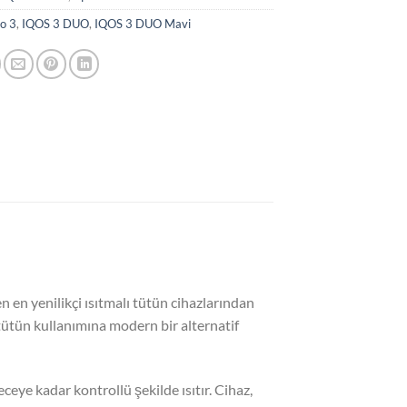
o 3
,
IQOS 3 DUO
,
IQOS 3 DUO Mavi
 en yenilikçi ısıtmalı tütün cihazlarından
l tütün kullanımına modern bir alternatif
ye kadar kontrollü şekilde ısıtır. Cihaz,