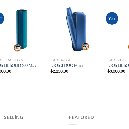
T
Yeni
S LIL SOLID 2.0
IQOS DUO 3
İQOS CIHAZL
S LIL SOLID 2.0 Mavi
IQOS 3 DUO Mavi
IQOS LIL SO
000,00
₺
2.250,00
₺
3.000,00
T SELLING
FEATURED