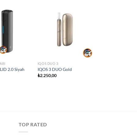
ARI
IQOS DUO 3
IQOS DUO 3
LID 2.0 Siyah
IQOS 3 DUO Gold
IQOS 3 DUO Mavi
₺
2.250,00
₺
2.250,00
TOP RATED