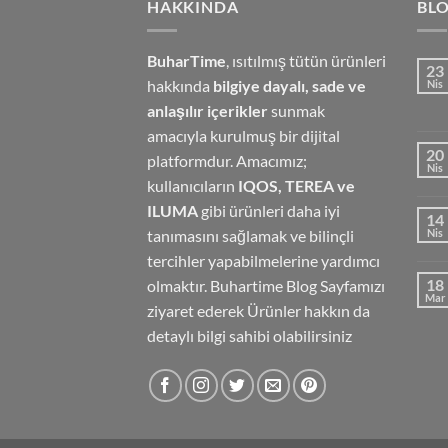
HAKKINDA
BL
BuharTime
, ısıtılmış tütün ürünleri
23
hakkında
bilgiye dayalı, sade ve
Nis
anlaşılır içerikler
sunmak
amacıyla kurulmuş bir dijital
20
platformdur. Amacımız;
Nis
kullanıcıların
IQOS, TEREA ve
ILUMA
gibi ürünleri daha iyi
14
tanımasını sağlamak ve bilinçli
Nis
tercihler yapabilmelerine yardımcı
18
olmaktır.
Buhartime Blog Sayfamızı
Mar
ziyaret ederek Ürünler hakkın da
detaylı bilgi sahibi olabilirsiniz