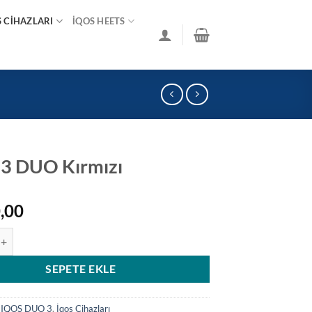
S CIHAZLARI
İQOS HEETS
3 DUO Kırmızı
,00
 Kırmızı adet
SEPETE EKLE
:
IQOS DUO 3
,
İqos Cihazları