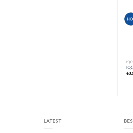
HO
IQO
IQO
₺
3.
LATEST
BES