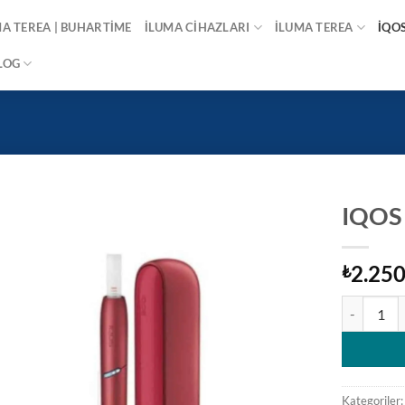
MA TEREA | BUHARTIME
İLUMA CIHAZLARI
İLUMA TEREA
İQO
LOG
IQOS 
2.250
₺
IQOS 3 DUO
Kategoriler