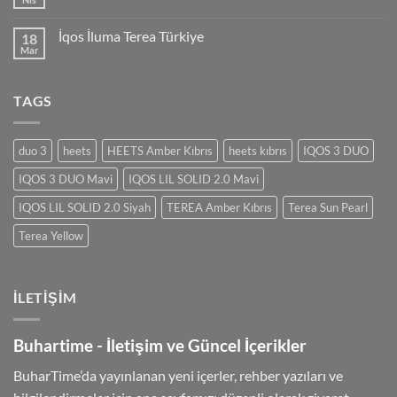
İqos İluma Terea Türkiye
18
Mar
TAGS
duo 3
heets
HEETS Amber Kıbrıs
heets kıbrıs
IQOS 3 DUO
IQOS 3 DUO Mavi
IQOS LIL SOLID 2.0 Mavi
IQOS LIL SOLID 2.0 Siyah
TEREA Amber Kıbrıs
Terea Sun Pearl
Terea Yellow
İLETIŞIM
Buhartime - İletişim ve Güncel İçerikler
BuharTime’da yayınlanan yeni içerler, rehber yazıları ve