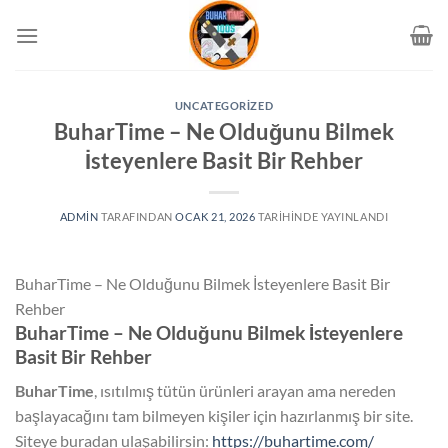
İçeriğe
atla
UNCATEGORIZED
BuharTime – Ne Olduğunu Bilmek
İsteyenlere Basit Bir Rehber
ADMIN
TARAFINDAN
OCAK 21, 2026
TARIHINDE YAYINLANDI
BuharTime – Ne Olduğunu Bilmek İsteyenlere Basit Bir
Rehber
BuharTime – Ne Olduğunu Bilmek İsteyenlere
Basit Bir Rehber
BuharTime
, ısıtılmış tütün ürünleri arayan ama nereden
başlayacağını tam bilmeyen kişiler için hazırlanmış bir site.
Siteye buradan ulaşabilirsin:
https://buhartime.com/