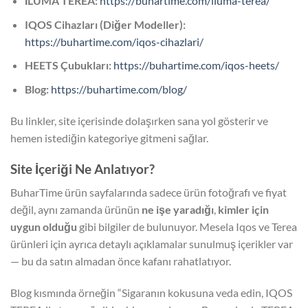
İLUMA TEREA:
https://buhartime.com/iluma-terea/
IQOS Cihazları (Diğer Modeller):
https://buhartime.com/iqos-cihazlari/
HEETS Çubukları:
https://buhartime.com/iqos-heets/
Blog:
https://buhartime.com/blog/
Bu linkler, site içerisinde dolaşırken sana yol gösterir ve
hemen istediğin kategoriye gitmeni sağlar.
Site İçeriği Ne Anlatıyor?
BuharTime ürün sayfalarında sadece ürün fotoğrafı ve fiyat
değil, aynı zamanda ürünün
ne işe yaradığı
,
kimler için
uygun olduğu
gibi bilgiler de bulunuyor. Mesela Iqos ve Terea
ürünleri için ayrıca detaylı açıklamalar sunulmuş içerikler var
— bu da satın almadan önce kafanı rahatlatıyor.
Blog kısmında örneğin “Sigaranın kokusuna veda edin, IQOS