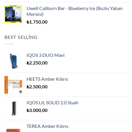
Uwell Caliburn Bar - Blueberry Ice (Buzlu Yaban
Mersini)
₺
1.750,00
BEST SELLING
IQOS 3 DUO Mavi
₺
2.250,00
HEETS Amber Kıbrıs
₺
2.500,00
IQOS LIL SOLID 2.0 Siyah
₺
3.000,00
TEREA Amber Kıbrıs