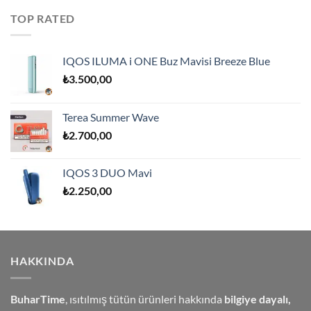
TOP RATED
IQOS ILUMA i ONE Buz Mavisi Breeze Blue
₺
3.500,00
Terea Summer Wave
₺
2.700,00
IQOS 3 DUO Mavi
₺
2.250,00
HAKKINDA
BuharTime
, ısıtılmış tütün ürünleri hakkında
bilgiye dayalı,