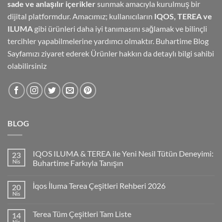
sade ve anlaşılır içerikler
sunmak amacıyla kurulmuş bir
dijital platformdur. Amacımız; kullanıcıların
IQOS, TEREA ve
ILUMA
gibi ürünleri daha iyi tanımasını sağlamak ve bilinçli
tercihler yapabilmelerine yardımcı olmaktır.
Buhartime Blog
Sayfamızı
ziyaret ederek Ürünler hakkın da detaylı bilgi sahibi
olabilirsiniz
BLOG
IQOS ILUMA & TEREA ile Yeni Nesil Tütün Deneyimi:
23
Nis
Buhartime Farkıyla Tanışın
İqos İluma Terea Çeşitleri Rehberi 2026
20
Nis
Terea Tüm Çeşitleri Tam Liste
14
Nis