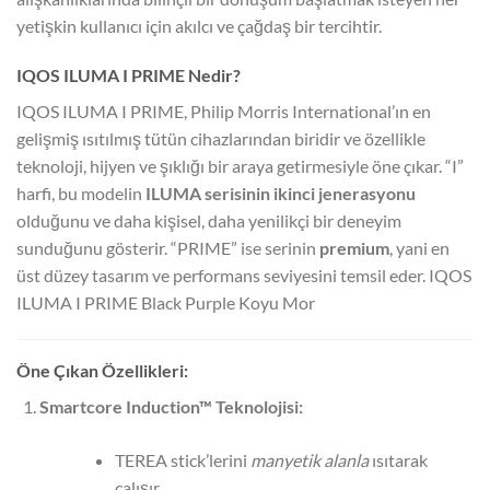
yetişkin kullanıcı için akılcı ve çağdaş bir tercihtir.
IQOS ILUMA I PRIME Nedir?
IQOS ILUMA I PRIME, Philip Morris International’ın en
gelişmiş ısıtılmış tütün cihazlarından biridir ve özellikle
teknoloji, hijyen ve şıklığı bir araya getirmesiyle öne çıkar. “I”
harfi, bu modelin
ILUMA serisinin ikinci jenerasyonu
olduğunu ve daha kişisel, daha yenilikçi bir deneyim
sunduğunu gösterir. “PRIME” ise serinin
premium
, yani en
üst düzey tasarım ve performans seviyesini temsil eder. IQOS
ILUMA I PRIME Black Purple Koyu Mor
Öne Çıkan Özellikleri:
Smartcore Induction™ Teknolojisi:
TEREA stick’lerini
manyetik alanla
ısıtarak
çalışır.