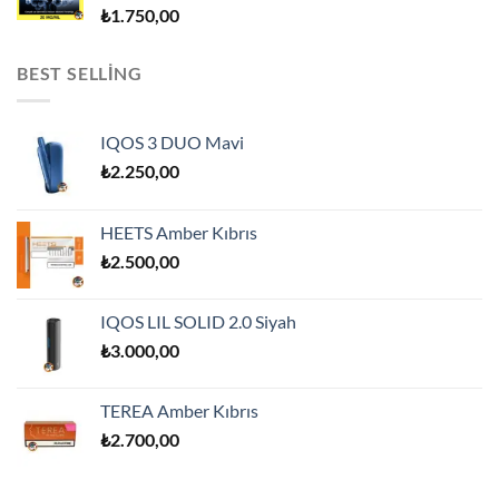
₺
1.750,00
BEST SELLING
IQOS 3 DUO Mavi
₺
2.250,00
HEETS Amber Kıbrıs
₺
2.500,00
IQOS LIL SOLID 2.0 Siyah
₺
3.000,00
TEREA Amber Kıbrıs
₺
2.700,00