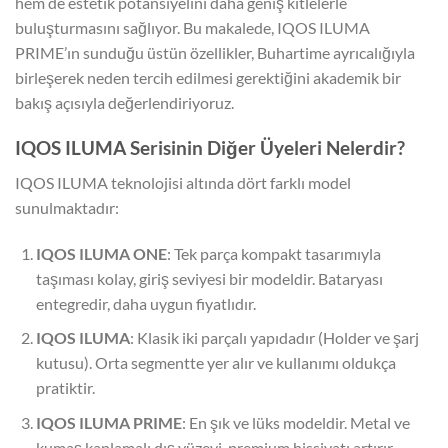
hem de estetik potansiyelini daha geniş kitlelerle
buluşturmasını sağlıyor. Bu makalede, IQOS ILUMA
PRIME’ın sunduğu üstün özellikler, Buhartime ayrıcalığıyla
birleşerek neden tercih edilmesi gerektiğini akademik bir
bakış açısıyla değerlendiriyoruz.
IQOS ILUMA Serisinin Diğer Üyeleri Nelerdir?
IQOS ILUMA teknolojisi altında dört farklı model
sunulmaktadır:
IQOS ILUMA ONE
: Tek parça kompakt tasarımıyla
taşıması kolay, giriş seviyesi bir modeldir. Bataryası
entegredir, daha uygun fiyatlıdır.
IQOS ILUMA
: Klasik iki parçalı yapıdadır (Holder ve şarj
kutusu). Orta segmentte yer alır ve kullanımı oldukça
pratiktir.
IQOS ILUMA PRIME
: En şık ve lüks modeldir. Metal ve
kumaş kaplamalı dış yüzeyi, premium hissiyatı artırır.