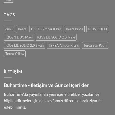
TAGS
duo 3
heets
HEETS Amber Kıbrıs
heets kıbrıs
IQOS 3 DUO
IQOS 3 DUO Mavi
IQOS LIL SOLID 2.0 Mavi
IQOS LIL SOLID 2.0 Siyah
TEREA Amber Kıbrıs
Terea Sun Pearl
Terea Yellow
İLETIŞIM
Buhartime - İletişim ve Güncel İçerikler
BuharTime’da yayınlanan yeni içerler, rehber yazıları ve
bilgilendirmeler için ana sayfamızı düzenli olarak ziyaret
edebilirsiniz.