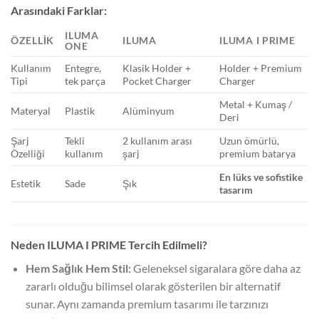
Arasındaki Farklar:
ILUMA
ÖZELLIK
ILUMA
ILUMA I PRIME
ONE
Kullanım
Entegre,
Klasik Holder +
Holder + Premium
Tipi
tek parça
Pocket Charger
Charger
Metal + Kumaş /
Materyal
Plastik
Alüminyum
Deri
Şarj
Tekli
2 kullanım arası
Uzun ömürlü,
Özelliği
kullanım
şarj
premium batarya
En lüks ve sofistike
Estetik
Sade
Şık
tasarım
Neden ILUMA I PRIME Tercih Edilmeli?
Hem Sağlık Hem Stil:
Geleneksel sigaralara göre daha az
zararlı olduğu bilimsel olarak gösterilen bir alternatif
sunar. Aynı zamanda premium tasarımı ile tarzınızı