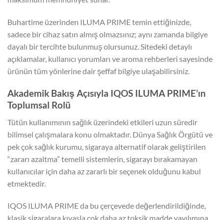
Buhartime üzerinden ILUMA PRIME temin ettiğinizde,
sadece bir cihaz satın almış olmazsınız; aynı zamanda bilgiye
dayalı bir tercihte bulunmuş olursunuz. Sitedeki detaylı
açıklamalar, kullanıcı yorumları ve aroma rehberleri sayesinde
ürünün tüm yönlerine dair şeffaf bilgiye ulaşabilirsiniz.
Akademik Bakış Açısıyla IQOS ILUMA PRIME’ın
Toplumsal Rolü
Tütün kullanımının sağlık üzerindeki etkileri uzun süredir
bilimsel çalışmalara konu olmaktadır. Dünya Sağlık Örgütü ve
pek çok sağlık kurumu, sigaraya alternatif olarak geliştirilen
“zararı azaltma” temelli sistemlerin, sigarayı bırakamayan
kullanıcılar için daha az zararlı bir seçenek olduğunu kabul
etmektedir.
IQOS ILUMA PRIME da bu çerçevede değerlendirildiğinde,
klasik sigaralara kıyasla çok daha az toksik madde yayılımına