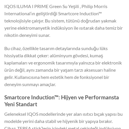
IQOS ILUMA I PRIME Green Su Yeşili , Philip Morris
International’ın geliştirdiği Smartcore Induction™
teknolojisiyle çalışır. Bu sistem, tütünü doğrudan yakmak
yerine elektromanyetik indüksiyon ile ısıtarak daha temiz bir
nikotin deneyimi sunar.
Bu cihaz, özellikle tasarım detaylarında sunduğu lüks
hissiyatla dikkat çeker: alüminyum gövdesi, kumaş
kaplamaları ve ergonomik tasarımıyla yalnızca bir elektronik
ürün değil, aynı zamanda bir yaşam tarzı aksesuarı haline
gelir. Kullanıcısına hem estetik hem de fonksiyonel bir
deneyim sunmayı amaçlar.
Smartcore Induction™: Hijyen ve Performansta
Yeni Standart
Geleneksel IQOS modellerinde yer alan ısıtıcı bıçak yapısı bu
modelde yerini daha stabil ve hijyenik bir yapıya bırakır.
Cihaz, TEREA stick’lerin içindeki metal çekirdeği indüksiyon