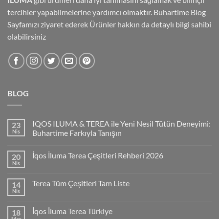
tercihler yapabilmelerine yardımcı olmaktır.
Buhartime Blog
Sayfamızı
ziyaret ederek Ürünler hakkın da detaylı bilgi sahibi
olabilirsiniz
BLOG
IQOS ILUMA & TEREA ile Yeni Nesil Tütün Deneyimi:
23
Nis
Buhartime Farkıyla Tanışın
İqos İluma Terea Çeşitleri Rehberi 2026
20
Nis
Terea Tüm Çeşitleri Tam Liste
14
Nis
İqos İluma Terea Türkiye
18
Mar