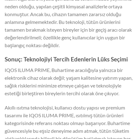
neden olduğu, yapılan çeşitli kimyasal analizlerle ortaya
konmuştur. Ancak bu, cihazın tamamen zararsız olduğu
anlamına gelmemektedir. Bu teknoloji, tütün ürünlerini
tamamen bırakmak isteyen bireyler için bir geçiş aracı olarak
değerlendirilmeli; özellikle genç kullanıcılar için uygun bir
başlangıç noktası değildir.
Sonuç: Teknolojiyi Tercih Edenlerin Lüks Seçimi
IQOS ILUMA PRIME, Buhartime aracılığıyla yalnızca bir
elektronik cihaz olarak değil; yaşam kalitesine yatırım yapan,
sağlık risklerini minimize etmeye çalışan ve teknolojiyle
estetiği birleştiren bireylerin tercihi olarak öne çıkıyor.
Akıllı ısıtma teknolojisi, kullanıcı dostu yapısı ve premium
tasarımı ile IQOS ILUMA PRIME, ısıtılmış tütün ürünleri
kategorisinde referans noktası olmayı başarıyor. Buhartime
güvencesiyle bu eşsiz deneyime adım atmak, tütün tüketim
alışkanlıklarında bilinçli bir dönüşüm başlatmak isteyen her