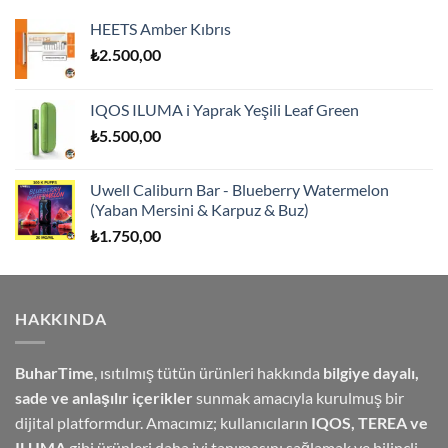
HEETS Amber Kıbrıs
₺
2.500,00
IQOS ILUMA i Yaprak Yeşili Leaf Green
₺
5.500,00
Uwell Caliburn Bar - Blueberry Watermelon
(Yaban Mersini & Karpuz & Buz)
₺
1.750,00
HAKKINDA
BuharTime
, ısıtılmış tütün ürünleri hakkında
bilgiye dayalı,
sade ve anlaşılır içerikler
sunmak amacıyla kurulmuş bir
dijital platformdur. Amacımız; kullanıcıların
IQOS, TEREA ve
ILUMA
gibi ürünleri daha iyi tanımasını sağlamak ve bilinçli